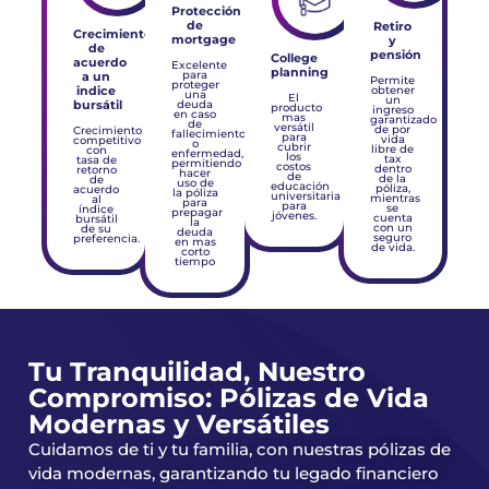
Protección
de
Retiro
Crecimiento
mortgage
y
de
pensión
College
acuerdo
Excelente
planning
a un
para
Permite
proteger
indice
obtener
una
El
un
bursátil
deuda
producto
ingreso
en caso
mas
garantizado
de
versátil
de por
Crecimiento
fallecimiento
para
vida
competitivo
o
cubrir
libre de
con
enfermedad,
los
tax
tasa de
permitiendo
costos
dentro
retorno
hacer
de
de la
de
uso de
educación
póliza,
acuerdo
la póliza
universitaria
mientras
al
para
para
se
índice
prepagar
jóvenes.
cuenta
bursátil
la
con un
de su
deuda
seguro
preferencia.
en mas
de vida.
corto
tiempo
Tu Tranquilidad, Nuestro
Compromiso: Pólizas de Vida
Modernas y Versátiles
Cuidamos de ti y tu familia, con nuestras pólizas de
vida modernas, garantizando tu legado financiero