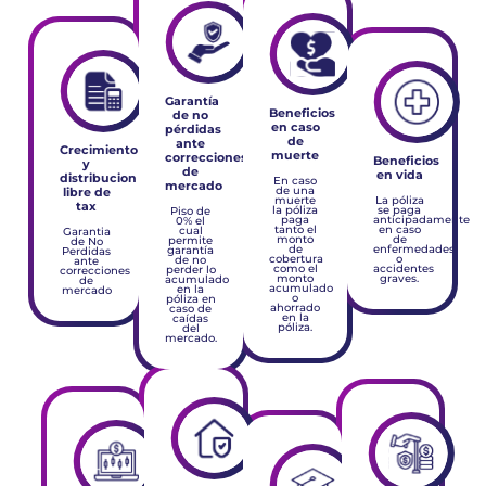
Garantía
Beneficios
de no
en caso
pérdidas
de
ante
Crecimiento
muerte
correcciones
Beneficios
y
de
en vida
distribucion
En caso
mercado
libre de
de una
muerte
La póliza
tax
la póliza
se paga
Piso de
paga
anticipadamente
0% el
tanto el
en caso
cual
Garantia
monto
de
permite
de No
de
enfermedades
garantía
Perdidas
cobertura
o
de no
ante
como el
accidentes
perder lo
correcciones
monto
graves.
acumulado
de
acumulado
en la
mercado
o
póliza en
ahorrado
caso de
en la
caídas
póliza.
del
mercado.