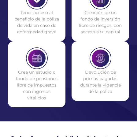
Tener acceso al
Creación de un
beneficio de la póliza
fondo de inversión
de vida en caso de
libre de riesgos, con
enfermedad grave
acceso a tu capital
Crea un estudio o
Devolución de
fondo de pensiones
primas pagadas
libre de impuestos
durante la vigencia
con ingresos
de la póliza
vitalicios